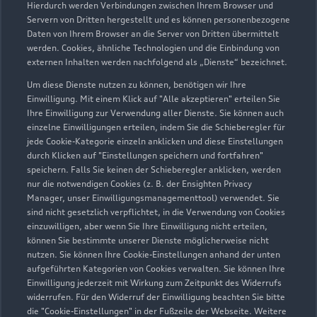
Hierdurch werden Verbindungen zwischen Ihrem Browser und
Servern von Dritten hergestellt und es können personenbezogene
Daten von Ihrem Browser an die Server von Dritten übermittelt
werden. Cookies, ähnliche Technologien und die Einbindung von
externen Inhalten werden nachfolgend als „Dienste“ bezeichnet.
Um diese Dienste nutzen zu können, benötigen wir Ihre
Einwilligung. Mit einem Klick auf "Alle akzeptieren" erteilen Sie
Ihre Einwilligung zur Verwendung aller Dienste. Sie können auch
Audi Pflegemitteltasche
einzelne Einwilligungen erteilen, indem Sie die Schieberegler für
jede Cookie-Kategorie einzeln anklicken und diese Einstellungen
Sommer
durch Klicken auf "Einstellungen speichern und fortfahren"
speichern. Falls Sie keinen der Schieberegler anklicken, werden
Damit Ihr Audi auch im Sommer glänzt: die
nur die notwendigen Cookies (z. B. der Ensighten Privacy
passende Pflege in einer Tasche.
Manager, unser Einwilligungsmanagementtool) verwendet. Sie
sind nicht gesetzlich verpflichtet, in die Verwendung von Cookies
Zur Audi Shopping World
einzuwilligen, aber wenn Sie Ihre Einwilligung nicht erteilen,
können Sie bestimmte unserer Dienste möglicherweise nicht
nutzen. Sie können Ihre Cookie-Einstellungen anhand der unten
aufgeführten Kategorien von Cookies verwalten. Sie können Ihre
Einwilligung jederzeit mit Wirkung zum Zeitpunkt des Widerrufs
widerrufen. Für den Widerruf der Einwilligung beachten Sie bitte
die "Cookie-Einstellungen" in der Fußzeile der Webseite. Weitere